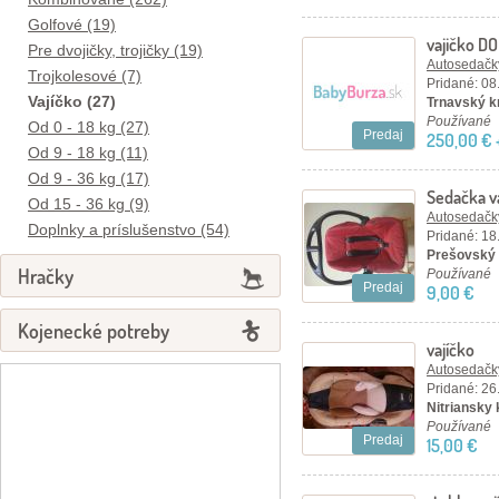
Golfové (19)
vajičko D
Pre dvojičky, trojičky (19)
Autosedačky
Trojkolesové (7)
Pridané: 08
Vajíčko (27)
Trnavský kr
Používané
Od 0 - 18 kg (27)
Predaj
250,00 € 
Od 9 - 18 kg (11)
Od 9 - 36 kg (17)
Sedačka v
Od 15 - 36 kg (9)
Autosedačky
Doplnky a príslušenstvo (54)
Pridané: 18
Prešovský 
Hračky
Používané
Predaj
9,00 €
Kojenecké potreby
vajíčko
Autosedačky
Pridané: 26
Nitriansky 
Používané
Predaj
15,00 €