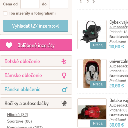
1
2
Cena od
do
Iba inzeráty s fotografiami
Cybex vaji
Autosedačky
Pridané: 18
Bratislavský
Používané
Obľúbené inzeráty
Predaj
110,00 €
Detské oblečenie
univerzál
do vajíčka
Autosedačky
Pridané: 03
Dámske oblečenie
Bratislavsk
Používané
Predaj
20,00 €
Pánske oblečenie
Detske vaj
Kočíky a autosedačky
Autosedačky
Pridané: 03
Hlboké (32)
Bratislavský
Používané
Športové (88)
Predaj
30,00 €
Kombinované (262)