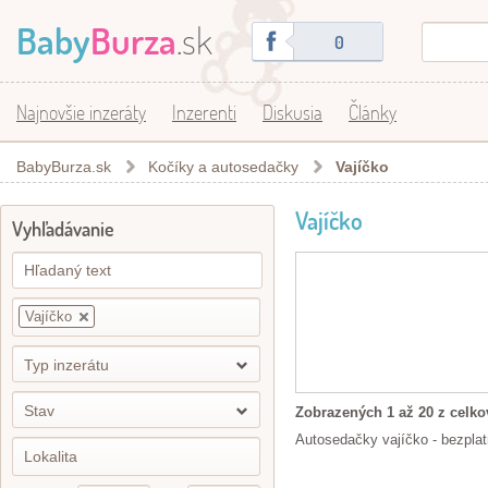
Baby
Burza
.sk
0
Najnovšie inzeráty
Inzerenti
Diskusia
Články
BabyBurza.sk
Kočíky a autosedačky
Vajíčko
Vajíčko
Vyhľadávanie
Vajíčko
Typ inzerátu
Stav
Zobrazených 1 až 20 z celko
Autosedačky vajíčko - bezplatn