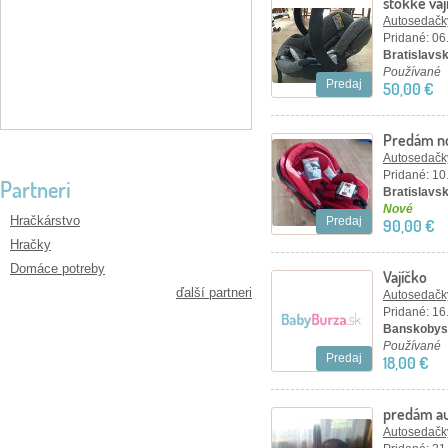
stokke vaj
Autosedačky
Pridané: 06
Bratislavsk
Používané
Predaj
50,00 €
Predám no
Autosedačky
Pridané: 10
Partneri
Bratislavský
Nové
Hračkárstvo
Predaj
90,00 €
Hračky
Domáce potreby
Vajíčko
ďalší partneri
Autosedačky
Pridané: 16
Banskobyst
Používané
Predaj
18,00 €
predám a
Autosedačky