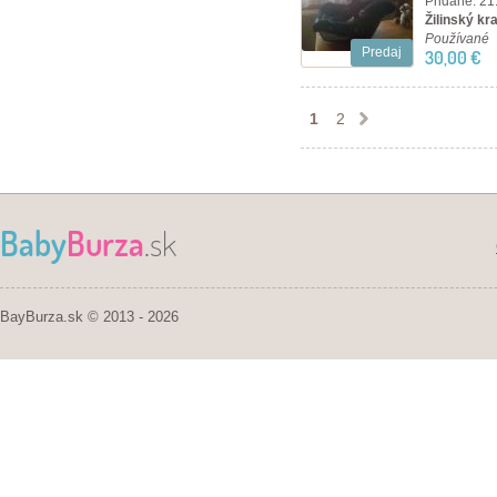
Pridané: 21
Žilinský kraj
Používané
Predaj
30,00 €
1
2
Baby
Burza
.sk
BayBurza.sk © 2013 - 2026