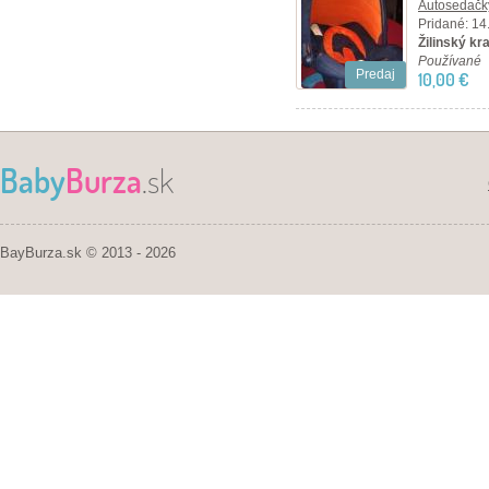
Autosedačky
Pridané: 14
Žilinský kr
Používané
Predaj
10,00 €
Baby
Burza
.sk
BayBurza.sk © 2013 - 2026