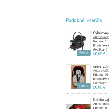
Podobné inzeráty
Cybex vaji
Autosedačky
Pridané: 18
Bratislavský
Používané
Predaj
110,00 €
univerzál
do vajíčka
Autosedačky
Pridané: 03
Bratislavsk
Používané
Predaj
20,00 €
Detske vaj
Autosedačky
Pridané: 03