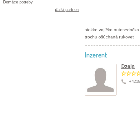
Domáce potreby
ďalší partneri
stokke vajíčko autosedačka
trochu ošúchaná rukoveť
Inzerent
Dzejn
+421