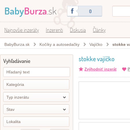
Baby
Burza
.sk
0
Najnovšie inzeráty
Inzerenti
Diskusia
Články
BabyBurza.sk
Kočíky a autosedačky
Vajíčko
stokke v
stokke vajíčko
Vyhľadávanie
Zvýhodniť inzerát
P
Typ inzerátu
Stav