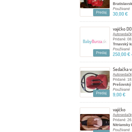
Bratislavský
Používané
Predaj
30,00 €
vajičko D
Autosedačky
Pridané: 08
Trnavský kr
Používané
Predaj
250,00 € 
Sedačka v
Autosedačky
Pridané: 18
Prešovský 
Používané
Predaj
9,00 €
vajíčko
Autosedačky
Pridané: 26
Nitriansky 
Používané