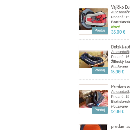
Vajíčko Eu
Autosedačky
Pridané: 15
Bratislavský
Nové
Predaj
35,00 €
Detská aut
vajíčko
Autosedačky
Pridané: 16
Žilinský kr
Používané
Predaj
15,00 €
Predam va
Autosedačky
Pridané: 15
Bratislavsk
Používané
Predaj
12,00 €
predam au